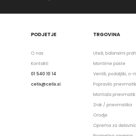
PODJETJE
TRGOVINA
O nas
Uteži, balansirni pra
Kontakti
Montirne paste
01 540 10 14
Ventili, podaljški, o-r
cetix
cetix.si
Popravilo pnevmati
Montaža pnevmatik
Zrak / pnevmatika
Orodje
Oprema za delavni
Prometna oprema