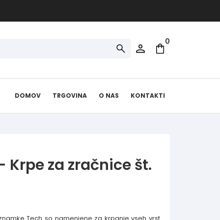
0
DOMOV
TRGOVINA
O NAS
KONTAKTI
 Krpe za zračnice št.
ke znamke Tech so namenjene za krpanje vseh vrst