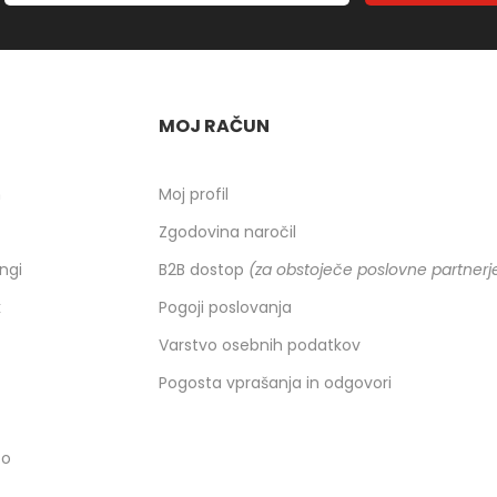
MOJ RAČUN
h
Moj profil
Zgodovina naročil
ingi
B2B dostop
(za obstoječe poslovne partnerj
k
Pogoji poslovanja
Varstvo osebnih podatkov
Pogosta vprašanja in odgovori
co