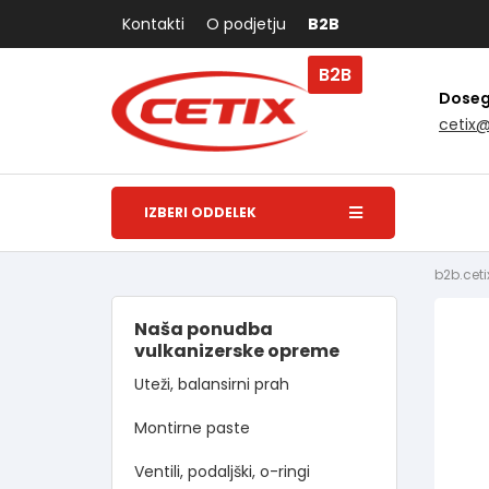
Kontakti
O podjetju
B2B
B2B
Dosegl
cetix
IZBERI ODDELEK
b2b.ceti
Naša ponudba
vulkanizerske opreme
Uteži, balansirni prah
Montirne paste
Ventili, podaljški, o-ringi