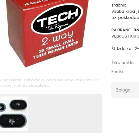
zračnic.
Vsaka krpa je
oz. poškodbe
PAKIRANO:
Bo
VELIKOST KRPE
Št. Izdelka: 1
Šifra artikla:
Enota:
 je simbolična. Embalaža ali barva izdelka se lahko razlikuje
 na serijo ali izbrano različico.
Zaloga: