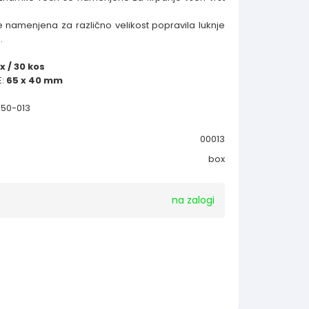
 namenjena za različno velikost popravila luknje
.
x / 30 kos
:
65 x 40 mm
2-50-013
00013
box
na zalogi