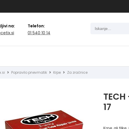
jivi na:
Telefon:
cetix.si
01 540 10 14
x.si
Popravilo pnevmatik
Krpe
Za zračnice
TECH -
17
Krpe ali fil