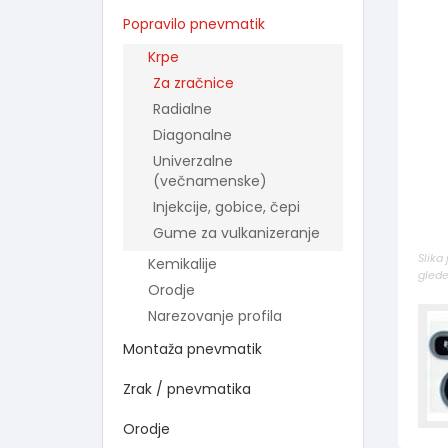
Popravilo pnevmatik
Krpe
Za zračnice
Radialne
Diagonalne
Univerzalne
(večnamenske)
Injekcije, gobice, čepi
Gume za vulkanizeranje
Slika
Kemikalije
glede
Orodje
Narezovanje profila
Montaža pnevmatik
Zrak / pnevmatika
Orodje