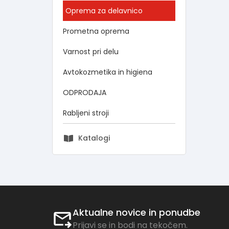
Oprema za delavnico
Prometna oprema
Varnost pri delu
Avtokozmetika in higiena
ODPRODAJA
Rabljeni stroji
Katalogi
Aktualne novice in ponudbe
Prijavi se in bodi na tekočem.