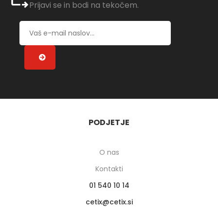
Prijavi se in bodi na tekočem.
PODJETJE
O nas
Kontakti
01 540 10 14
cetix
cetix.si