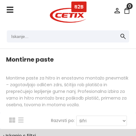
0
B2B
Montirne paste
Montirne paste za hitro in enostavno montažo pnevmatik
– zagotavljajo odličen zdrs, ščitijo rob platišča in
preprečujejo lepljenje gume nanj. Profesionalna izbira za
varno in hitro montažo brez poškodb platišč, primerna za
osebna, tovorna in motorna vozila.
Razvrsti po:
› Iskanje s filtri