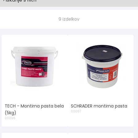
9 izdelkov
TECH - Montirna pasta bela
SCHRADER montirna pasta
00097
(5kg)
00096