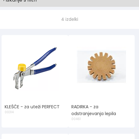
4 izdelki
KLEŠČE - za uteži PERFECT
RADIRKA - za
00314
odstranjevanja lepila
00461