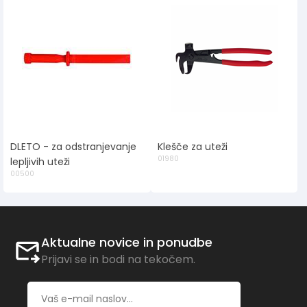
DLETO - za odstranjevanje
Klešče za uteži
01980
lepljivih uteži
00500
Aktualne novice in ponudbe
Prijavi se in bodi na tekočem.