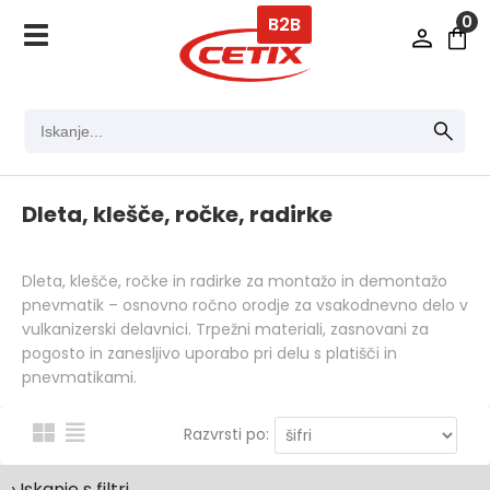
0
B2B
Dleta, klešče, ročke, radirke
Dleta, klešče, ročke in radirke za montažo in demontažo
pnevmatik – osnovno ročno orodje za vsakodnevno delo v
vulkanizerski delavnici. Trpežni materiali, zasnovani za
pogosto in zanesljivo uporabo pri delu s platišči in
pnevmatikami.
Razvrsti po:
› Iskanje s filtri