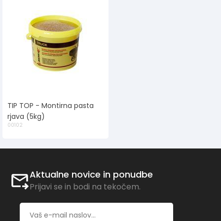
TIP TOP - Montirna pasta
rjava (5kg)
00102
Aktualne novice in ponudbe
Prijavi se in bodi na tekočem.