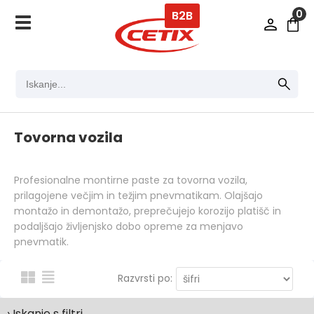
0
B2B
Tovorna vozila
Profesionalne montirne paste za tovorna vozila,
prilagojene večjim in težjim pnevmatikam. Olajšajo
montažo in demontažo, preprečujejo korozijo platišč in
podaljšajo življenjsko dobo opreme za menjavo
pnevmatik.
Razvrsti po:
› Iskanje s filtri