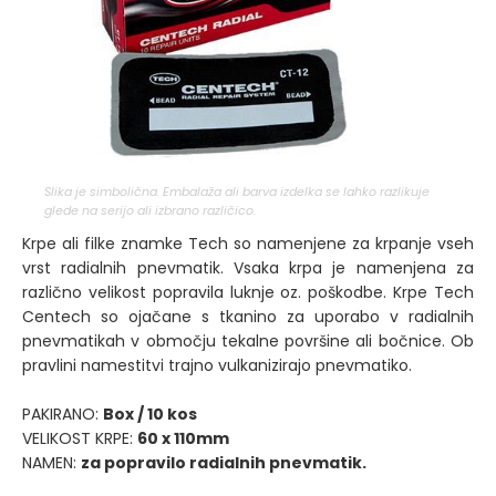
Slika je simbolična. Embalaža ali barva izdelka se lahko razlikuje
glede na serijo ali izbrano različico.
Krpe ali filke znamke Tech so namenjene za krpanje vseh
vrst radialnih pnevmatik. Vsaka krpa je namenjena za
različno velikost popravila luknje oz. poškodbe. Krpe Tech
Centech so ojačane s tkanino za uporabo v radialnih
pnevmatikah v območju tekalne površine ali bočnice. Ob
pravlini namestitvi trajno vulkanizirajo pnevmatiko.
PAKIRANO:
Box / 10 kos
VELIKOST KRPE:
60 x 110mm
NAMEN:
za popravilo radialnih pnevmatik.