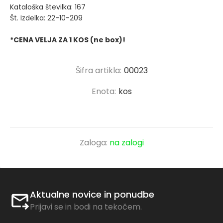
Kataloška številka: 167
Št. Izdelka: 22-10-209
*CENA VELJA ZA 1 KOS (ne box)!
Šifra artikla:
00023
Enota:
kos
Zaloga:
na zalogi
Aktualne novice in ponudbe
Prijavi se in bodi na tekočem.