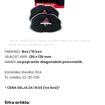
Slika je simbolična. Embalaža ali barva izdelka se lahko razlikuje
glede na serijo ali izbrano različico.
PAKIRANO:
Box / 10 kos
VELIKOST KRPE:
130 x 130 mm
NAMEN:
za popravilo diagonalnih pnevmatik.
Kataloška številka: 604
Št. Izdelka: 22-30-035
* CENA VELJA ZA 1 KOS (ne box)!
Šifra artikla: