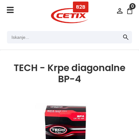
0
B2B
TECH - Krpe diagonalne
BP-4