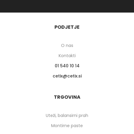
PODJETJE
O nas
Kontakti
01 540 10 14
cetix
cetix.si
TRGOVINA
Uteži, balansirni prah
Montirne paste