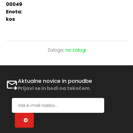
00049
Enota:
kos
Zaloga:
na zalogi
Aktualne novice in ponudbe
Prijavi se in bodi na tekočem.