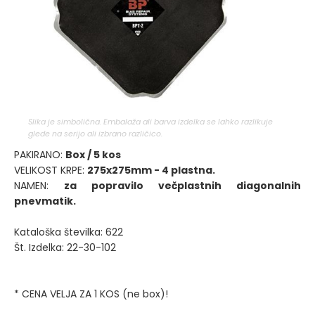
Slika je simbolična. Embalaža ali barva izdelka se lahko razlikuje
glede na serijo ali izbrano različico.
PAKIRANO:
Box / 5 kos
VELIKOST KRPE:
275x275mm - 4 plastna.
NAMEN:
za popravilo večplastnih diagonalnih
pnevmatik.
Kataloška številka: 622
Št. Izdelka: 22-30-102
* CENA VELJA ZA 1 KOS (ne box)!