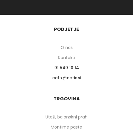
PODJETJE
O nas
Kontakti
01 540 10 14
cetix
cetix.si
TRGOVINA
Uteži, balansirni prah
Montirne paste