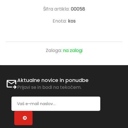
Šifra artikla:
00058
Enota:
kos
Zaloga:
na zalogi
Aktualne novice in ponudbe
Prijavi se in bodi na tekočem.