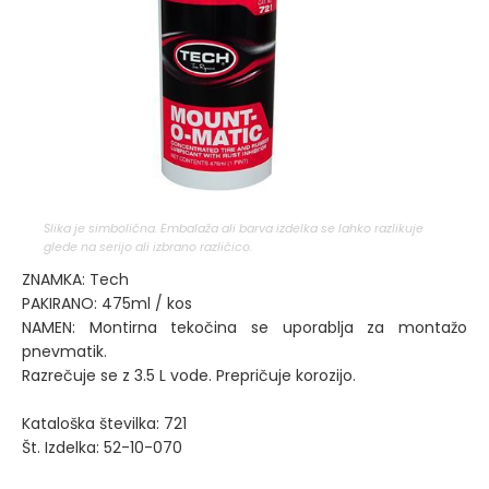
Slika je simbolična. Embalaža ali barva izdelka se lahko razlikuje
glede na serijo ali izbrano različico.
ZNAMKA: Tech
PAKIRANO: 475ml / kos
NAMEN: Montirna tekočina se uporablja za montažo
pnevmatik.
Razrečuje se z 3.5 L vode. Prepričuje korozijo.
Kataloška številka: 721
Št. Izdelka: 52-10-070