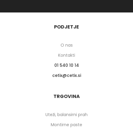
PODJETJE
O nas
Kontakti
01 540 10 14
cetix
cetix.si
TRGOVINA
Uteži, balansirni prah
Montirne paste