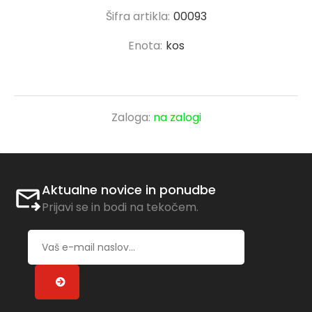
Šifra artikla:
00093
Enota:
kos
Zaloga:
na zalogi
Aktualne novice in ponudbe
Prijavi se in bodi na tekočem.