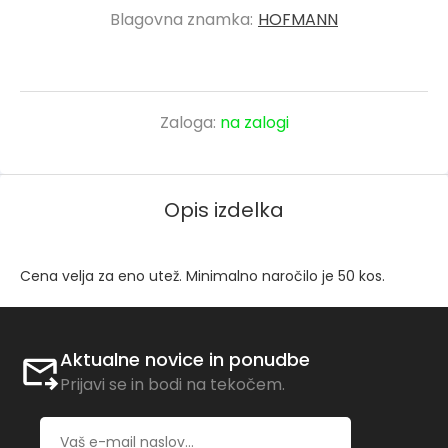
Blagovna znamka:
HOFMANN
Zaloga:
na zalogi
Opis izdelka
Cena velja za eno utež. Minimalno naročilo je 50 kos.
Aktualne novice in ponudbe
Prijavi se in bodi na tekočem.