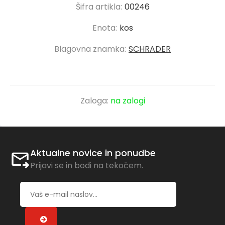
Šifra artikla:
00246
Enota:
kos
Blagovna znamka:
SCHRADER
Zaloga:
na zalogi
Aktualne novice in ponudbe
Prijavi se in bodi na tekočem.