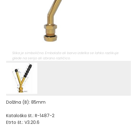
Slika je simbolična. Embalaža ali barva izdelka se lahko razlikuje
glede na serijo ali izbrano različico.
Dolžina (B): 85mm
Kataloška št.: R-1487-2
Etrto št.: V3.20.6