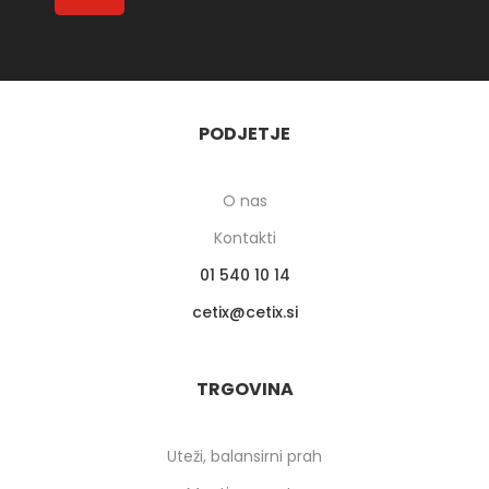
PODJETJE
O nas
Kontakti
01 540 10 14
cetix
cetix.si
TRGOVINA
Uteži, balansirni prah