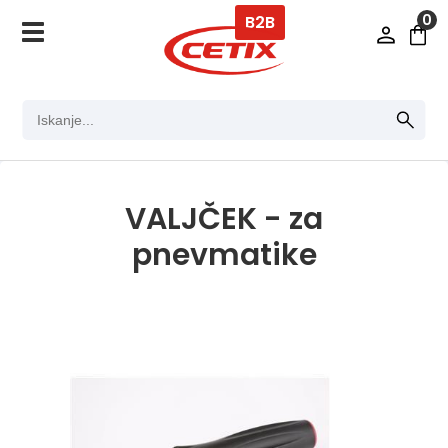
0
B2B
VALJČEK - za
pnevmatike