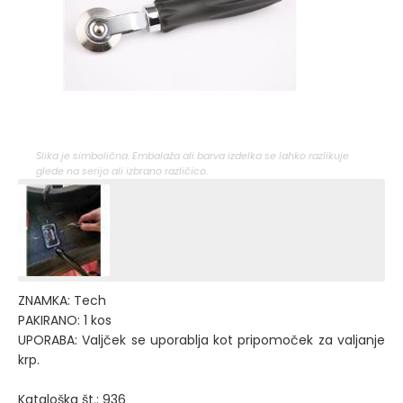
Slika je simbolična. Embalaža ali barva izdelka se lahko razlikuje
glede na serijo ali izbrano različico.
ZNAMKA: Tech
PAKIRANO: 1 kos
UPORABA: Valjček se uporablja kot pripomoček za valjanje
krp.
Kataloška št.: 936