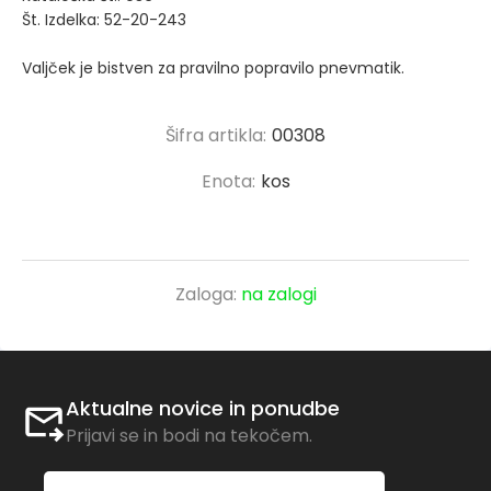
Št. Izdelka: 52-20-243
Valjček je bistven za pravilno popravilo pnevmatik.
Šifra artikla:
00308
Enota:
kos
Zaloga:
na zalogi
Aktualne novice in ponudbe
Prijavi se in bodi na tekočem.