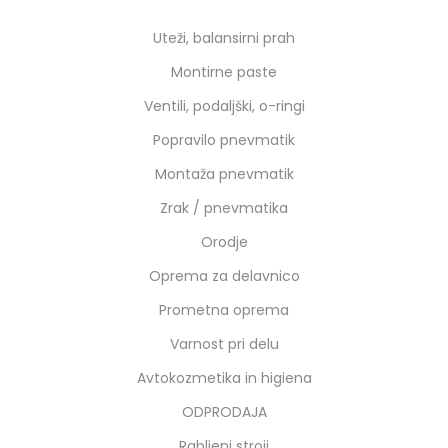
Uteži, balansirni prah
Montirne paste
Ventili, podaljški, o-ringi
Popravilo pnevmatik
Montaža pnevmatik
Zrak / pnevmatika
Orodje
Oprema za delavnico
Prometna oprema
Varnost pri delu
Avtokozmetika in higiena
ODPRODAJA
Rabljeni stroji