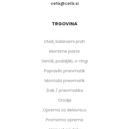
cetix
cetix.si
TRGOVINA
Uteži, balansirni prah
Montirne paste
Ventili, podaljški, o-ringi
Popravilo pnevmatik
Montaža pnevmatik
Zrak / pnevmatika
Orodje
Oprema za delavnico
Prometna oprema