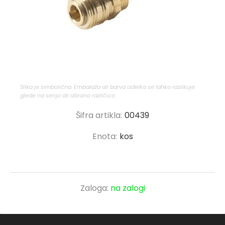
Slika je simbolična. Embalaža ali barva izdelka se lahko razlikuje
glede na serijo ali izbrano različico.
Šifra artikla:
00439
Enota:
kos
Zaloga:
na zalogi