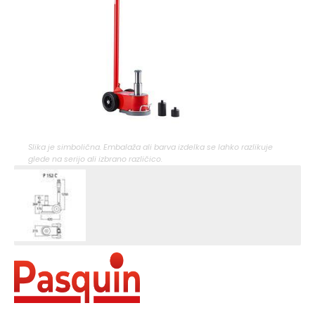
Slika je simbolična. Embalaža ali barva izdelka se lahko razlikuje
glede na serijo ali izbrano različico.