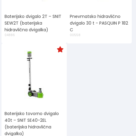
Baterijsko dvigalo 2T – SNIT
Pnevmatsko hidravlično
SEW2T (baterijska
dvigalo 30 t - PASQUIN P 182
hidravlična dvigalka)
C
04886
00558
Baterijsko tovorno dvigalo
40t – SNIT SE40-2EL
(baterijska hidravlična
dvigalka)