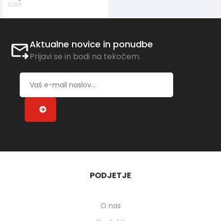
02871
Aktualne novice in ponudbe
Prijavi se in bodi na tekočem.
PODJETJE
O nas