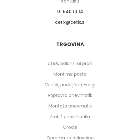
Kontakti
01 540 10 14
cetix
cetix.si
TRGOVINA
Uteži, balansirni prah
Montirne paste
Ventili, podaljški, o-ringi
Popravilo pnevmatik
Montaža pnevmatik
Zrak / pnevmatika
Orodje
Oprema za delavnico