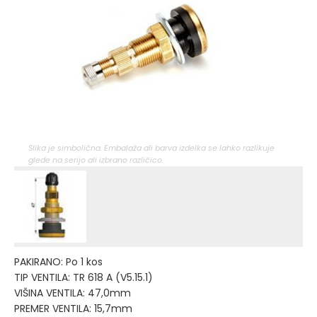
Slika je simbolična. Embalaža ali barva izdelka se lahko razlikuje
glede na serijo ali izbrano različico.
PAKIRANO: Po 1 kos
TIP VENTILA: TR 618 A (V5.15.1)
VIŠINA VENTILA: 47,0mm
PREMER VENTILA: 15,7mm