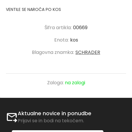
VENTILE SE NAROČA PO KOS
Šifra artikla:
00669
Enota:
kos
Blagovna znamka:
SCHRADER
Zaloga:
na zalogi
Aktualne novice in ponudbe
Prijavi se in bodi na tekočem.