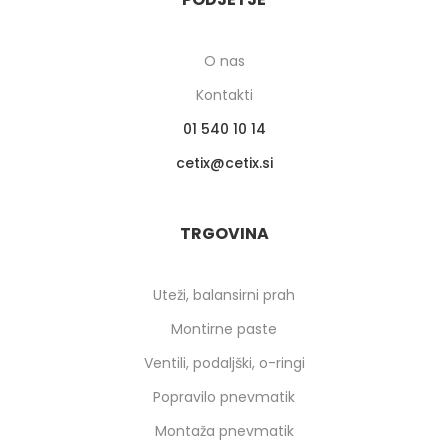
O nas
Kontakti
01 540 10 14
cetix
cetix.si
TRGOVINA
Uteži, balansirni prah
Montirne paste
Ventili, podaljški, o-ringi
Popravilo pnevmatik
Montaža pnevmatik