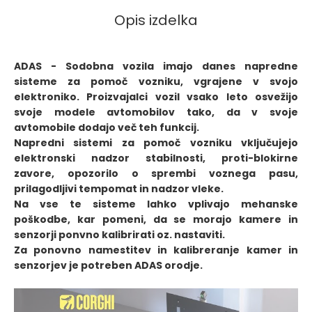
Opis izdelka
ADAS - Sodobna vozila imajo danes napredne
sisteme za pomoč vozniku, vgrajene v svojo
elektroniko. Proizvajalci vozil vsako leto osvežijo
svoje modele avtomobilov tako, da v svoje
avtomobile dodajo več teh funkcij.
Napredni sistemi za pomoč vozniku vključujejo
elektronski nadzor stabilnosti, proti-blokirne
zavore, opozorilo o sprembi voznega pasu,
prilagodljivi tempomat in nadzor vleke.
Na vse te sisteme lahko vplivajo mehanske
poškodbe, kar pomeni, da se morajo kamere in
senzorji ponvno kalibrirati oz. nastaviti.
Za ponovno namestitev in kalibreranje kamer in
senzorjev je potreben ADAS orodje.