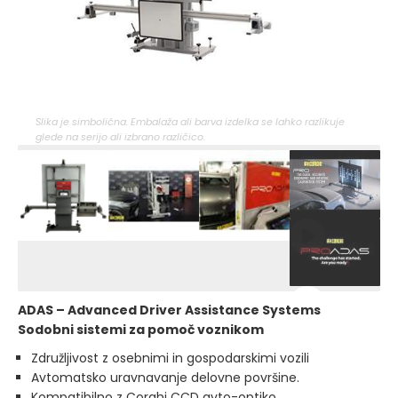
Slika je simbolična. Embalaža ali barva izdelka se lahko razlikuje
glede na serijo ali izbrano različico.
ADAS – Advanced Driver Assistance Systems
Sodobni sistemi za pomoč voznikom
Združljivost z osebnimi in gospodarskimi vozili
Avtomatsko uravnavanje delovne površine.
Kompatibilno z Corghi CCD avto-optiko.