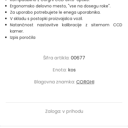
Ergonomsko delovno mesto, "vse na dosegu roke".
Za uporabo potrebujete le enega uporabnika.
V skladu s postopki proizvajalca vozil.
Natančnost nastavitve kalibracije z sitemom CCD
kamer.
Izpis poročila
Šifra artikla:
00677
Enota:
kos
Blagovna znamka:
CORGHI
Zaloga:
v prihodu