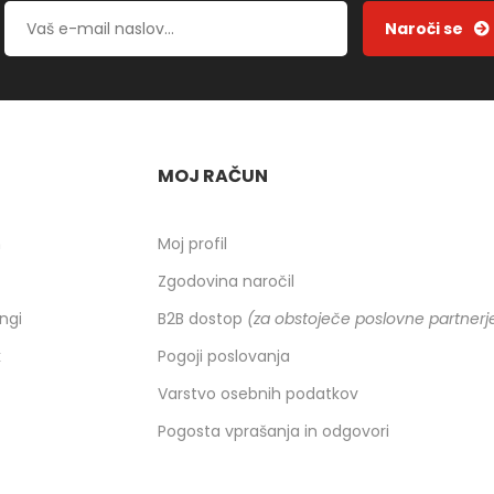
MOJ RAČUN
h
Moj profil
Zgodovina naročil
ingi
B2B dostop
(za obstoječe poslovne partnerj
k
Pogoji poslovanja
Varstvo osebnih podatkov
Pogosta vprašanja in odgovori