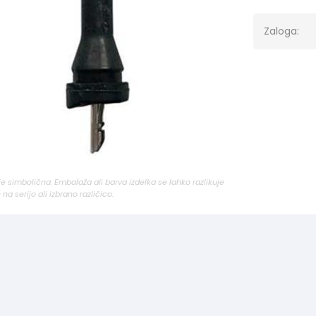
Zaloga:
 je simbolična. Embalaža ali barva izdelka se lahko razlikuje
 na serijo ali izbrano različico.