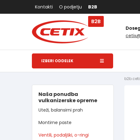
Kontakti
O podjetju
B2B
B2B
Dosegl
cetix
IZBERI ODDELEK
b2b.ceti
Naša ponudba
vulkanizerske opreme
Uteži, balansirni prah
Montirne paste
Ventili, podaljški, o-ringi