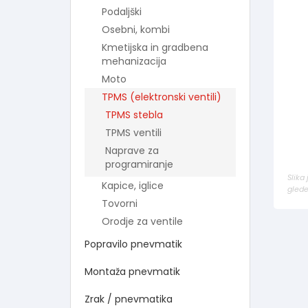
Podaljški
Osebni, kombi
Kmetijska in gradbena
mehanizacija
Moto
TPMS (elektronski ventili)
TPMS stebla
TPMS ventili
Naprave za
programiranje
Slika
Kapice, iglice
glede
Tovorni
Orodje za ventile
Popravilo pnevmatik
Montaža pnevmatik
Zrak / pnevmatika