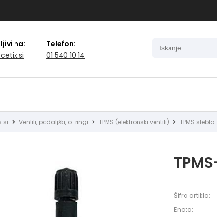
jivi na:
Telefon:
cetix.si
01 540 10 14
x.si
Ventili, podaljški, o-ringi
TPMS (elektronski ventili)
TPMS stebla
TPMS
Šifra artikla:
Enota: