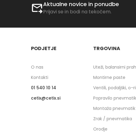
Aktualne novice in ponudbe
Prijavi se in bodi na tekočem.
PODJETJE
TRGOVINA
O nas
Uteži, balansirni pra
Kontakti
Montirne paste
01 540 10 14
Ventili, podaljški, o-r
cetix
cetix.si
Popravilo pnevmati
Montaža pnevmatik
Zrak / pnevmatika
Orodje