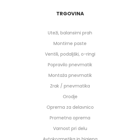
TRGOVINA
Uteži, balansirni prah
Montirne paste
Ventili, podaljški, o-ringi
Popravilo pnevmatik
Montaža pnevmatik
Zrak / pnevmatika
Orodje
Oprema za delavnico
Prometna oprema
Varnost pri delu
Avtokozmetika in higiena