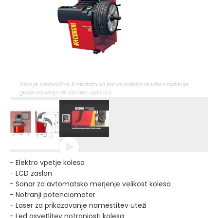
Slika je simbolična. Embalaža ali barva izdelka se lahko razlikuje
glede na serijo ali izbrano različico.
- Elektro vpetje kolesa
- LCD zaslon
- Sonar za avtomatsko merjenje velikost kolesa
- Notranji potenciometer
- Laser za prikazovanje namestitev uteži
- Led osvetlitev notranjosti kolesa