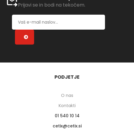
Prijavi se in bodi na tekočem.
PODJETJE
O nas
Kontakti
01 540 10 14
cetix
cetix.si