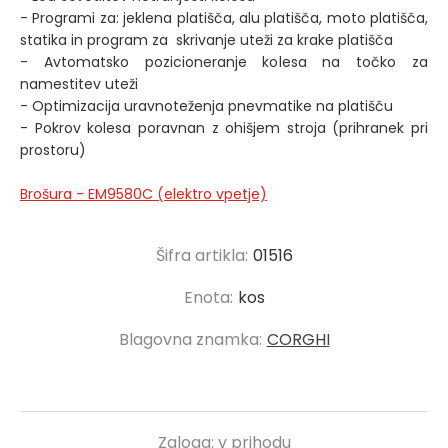
- Programi za: jeklena platišča, alu platišča, moto platišča,
statika in program za skrivanje uteži za krake platišča
- Avtomatsko pozicioneranje kolesa na točko za
namestitev uteži
- Optimizacija uravnoteženja pnevmatike na platišču
- Pokrov kolesa poravnan z ohišjem stroja (prihranek pri
prostoru)
Brošura - EM9580C (elektro vpetje)
Šifra artikla:
01516
Enota:
kos
Blagovna znamka:
CORGHI
Zaloga:
v prihodu