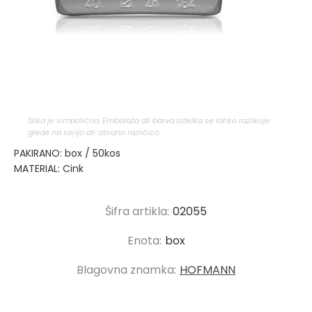
Slika je simbolična. Embalaža ali barva izdelka se lahko razlikuje
glede na serijo ali izbrano različico.
PAKIRANO: box / 50kos
MATERIAL: Cink
Šifra artikla:
02055
Enota:
box
Blagovna znamka:
HOFMANN