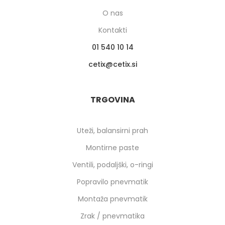
O nas
Kontakti
01 540 10 14
cetix
cetix.si
TRGOVINA
Uteži, balansirni prah
Montirne paste
Ventili, podaljški, o-ringi
Popravilo pnevmatik
Montaža pnevmatik
Zrak / pnevmatika