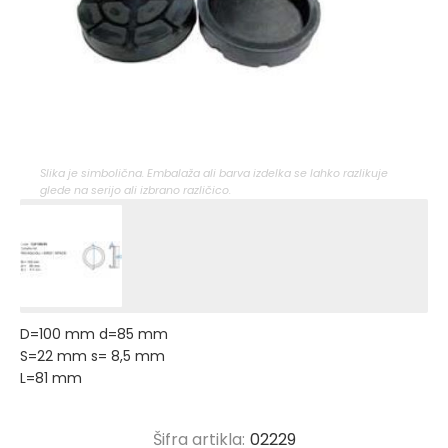
Slika je simbolična. Embalaža ali barva izdelka se lahko razlikuje
glede na serijo ali izbrano različico.
D=100 mm d=85 mm
S=22 mm s= 8,5 mm
L=81 mm
Šifra artikla:
02229