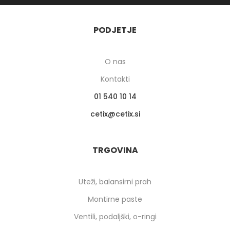
PODJETJE
O nas
Kontakti
01 540 10 14
cetix
cetix.si
TRGOVINA
Uteži, balansirni prah
Montirne paste
Ventili, podaljški, o-ringi