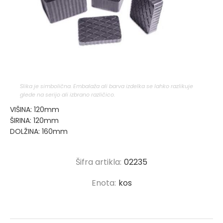
Slika je simbolična. Embalaža ali barva izdelka se lahko razlikuje
glede na serijo ali izbrano različico.
VIŠINA: 120mm
ŠIRINA: 120mm
DOLŽINA: 160mm
Šifra artikla:
02235
Enota:
kos