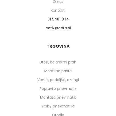
O nas
Kontakti
01 540 10 14
cetix
cetix.si
TRGOVINA
Uteži, balansirni prah
Montirne paste
Ventili, podaljški, o-ringi
Popravilo pnevmatik
Montaža pnevmatik
Zrak / pnevmatika
Orodje