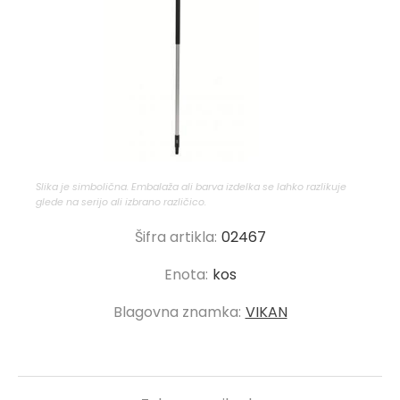
Slika je simbolična. Embalaža ali barva izdelka se lahko razlikuje
glede na serijo ali izbrano različico.
Šifra artikla:
02467
Enota:
kos
Blagovna znamka:
VIKAN