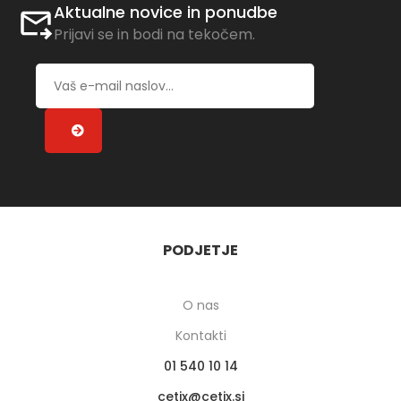
Aktualne novice in ponudbe
Prijavi se in bodi na tekočem.
PODJETJE
O nas
Kontakti
01 540 10 14
cetix
cetix.si