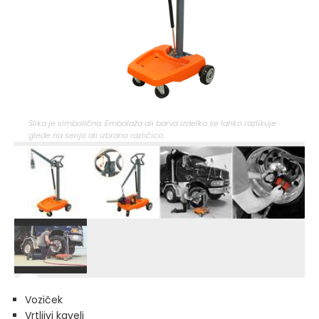
Slika je simbolična. Embalaža ali barva izdelka se lahko razlikuje
glede na serijo ali izbrano različico.
Voziček
Vrtljivi kavelj