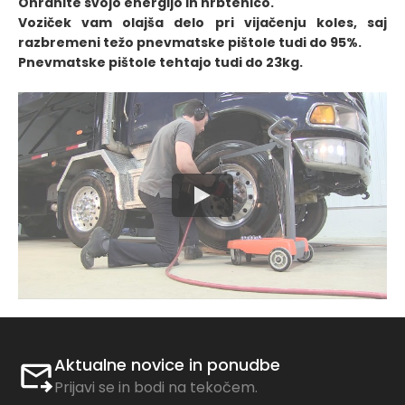
Ohranite svojo energijo in hrbtenico.
Voziček vam olajša delo pri vijačenju koles, saj
razbremeni težo pnevmatske pištole tudi do 95%.
Pnevmatske pištole tehtajo tudi do 23kg.
Aktualne novice in ponudbe
Prijavi se in bodi na tekočem.