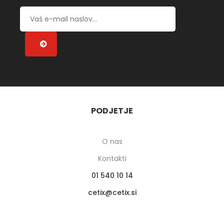
PODJETJE
O nas
Kontakti
01 540 10 14
cetix
cetix.si