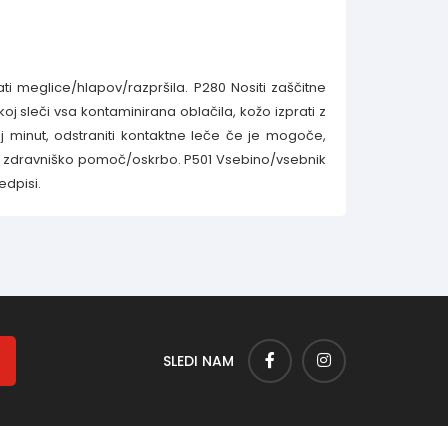
ti meglice/hlapov/razpršila. P280 Nositi zaščitne
oj sleči vsa kontaminirana oblačila, kožo izprati z
j minut, odstraniti kontaktne leče če je mogoče,
te zdravniško pomoč/oskrbo. P501 Vsebino/vsebnik
edpisi.
SLEDI NAM