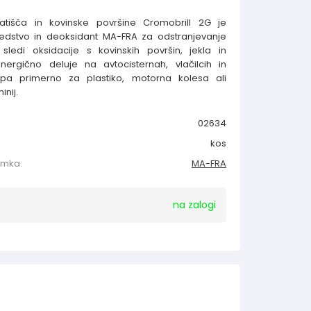
latišča in kovinske površine Cromobrill 2G je
edstvo in deoksidant MA-FRA za odstranjevanje
ledi oksidacije s kovinskih površin, jekla in
nergično deluje na avtocisternah, vlačilcih in
i pa primerno za plastiko, motorna kolesa ali
inij.
02634
kos
amka:
MA-FRA
na zalogi