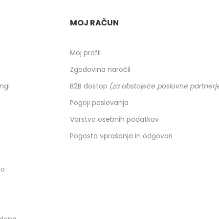
MOJ RAČUN
h
Moj profil
Zgodovina naročil
ingi
B2B dostop
(za obstoječe poslovne partnerj
k
Pogoji poslovanja
Varstvo osebnih podatkov
Pogosta vprašanja in odgovori
co