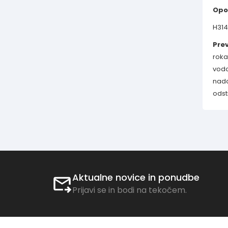
Opo
H314
Prev
roka
vodo
nada
odst
Aktualne novice in ponudbe
Prijavi se in bodi na tekočem.