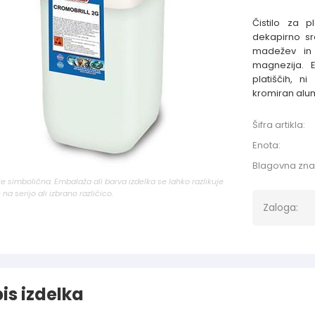
Čistilo za p
dekapirno sr
madežev in s
magnezija. E
platiščih, n
kromiran alum
Šifra artikla:
Enota:
Blagovna zn
 je simbolična. Embalaža ali barva izdelka se lahko razlikuje
 na serijo ali izbrano različico.
Zaloga:
is izdelka