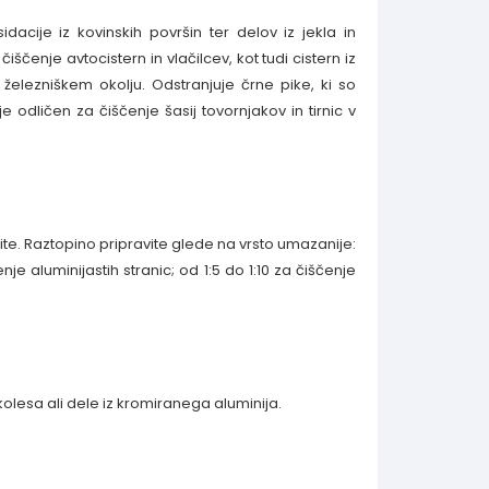
acije iz kovinskih površin ter delov iz jekla in
ščenje avtocistern in vlačilcev, kot tudi cistern iz
železniškem okolju. Odstranjuje črne pike, ki so
e odličen za čiščenje šasij tovornjakov in tirnic v
ite. Raztopino pripravite glede na vrsto umazanije:
nje aluminijastih stranic; od 1:5 do 1:10 za čiščenje
kolesa ali dele iz kromiranega aluminija.