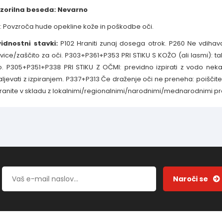
zorilna beseda: Nevarno
: Povzroča hude opekline kože in poškodbe oči.
idnostni stavki:
P102 Hraniti zunaj dosega otrok. P260 Ne vdihava
vice/zaščito za oči. P303+P361+P353 PRI STIKU S KOŽO (ali lasmi): tak
. P305+P351+P338 PRI STIKU Z OČMI: previdno izpirati z vodo neka
ljevati z izpiranjem. P337+P313 Če draženje oči ne preneha: poišči
ranite v skladu z lokalnimi/regionalnimi/narodnimi/mednarodnimi pr