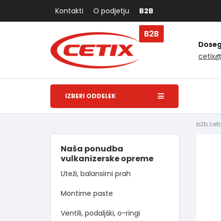
Kontakti
O podjetju
B2B
B2B
Dosegl
cetix
IZBERI ODDELEK
b2b.ceti
Naša ponudba
vulkanizerske opreme
Uteži, balansirni prah
Montirne paste
Ventili, podaljški, o-ringi