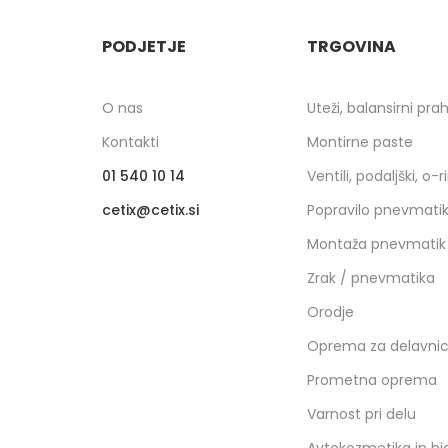
PODJETJE
TRGOVINA
O nas
Uteži, balansirni pra
Kontakti
Montirne paste
01 540 10 14
Ventili, podaljški, o-r
cetix
cetix.si
Popravilo pnevmati
Montaža pnevmatik
Zrak / pnevmatika
Orodje
Oprema za delavni
Prometna oprema
Varnost pri delu