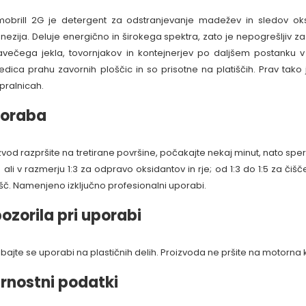
obrill 2G je detergent za odstranjevanje madežev in sledov oksid
ezija. Deluje energično in širokega spektra, zato je nepogrešljiv za či
avečega jekla, tovornjakov in kontejnerjev po daljšem postanku v 
edica prahu zavornih ploščic in so prisotne na platiščih. Prav tako j
pralnicah.
oraba
zvod razpršite na tretirane površine, počakajte nekaj minut, nato sper
o ali v razmerju 1:3 za odpravo oksidantov in rje; od 1:3 do 1:5 za čišče
išč. Namenjeno izključno profesionalni uporabi.
ozorila pri uporabi
ibajte se uporabi na plastičnih delih. Proizvoda ne pršite na motorna 
rnostni podatki