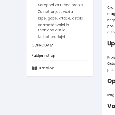
Šamponi za ročno pranje
Crom
Za notranjost vozila
magn
Krpe, gobe, krtače, ostalo
nerj
Razmaščevalci in
posl
tehnična čistila
avto
Najbolj prodajni
Up
ODPRODAJA
Rabljeni stroji
Proi
čist
Katalogi
plat
Op
Izog
Va