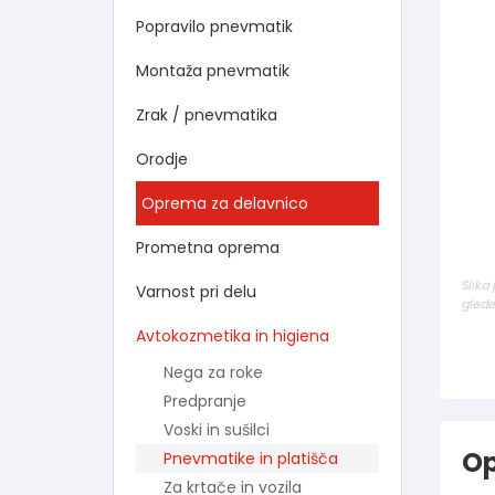
Popravilo pnevmatik
Montaža pnevmatik
Zrak / pnevmatika
Orodje
Oprema za delavnico
Prometna oprema
Slika
Varnost pri delu
glede
Avtokozmetika in higiena
Nega za roke
Predpranje
Voski in sušilci
Op
Pnevmatike in platišča
Za krtače in vozila