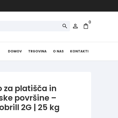
0
DOMOV
TRGOVINA
O NAS
KONTAKTI
o za platišča in
ske površine –
brill 2G | 25 kg