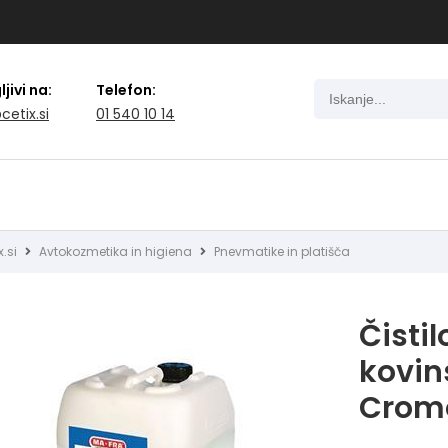
jivi na:
Telefon:
cetix.si
01 540 10 14
x.si
Avtokozmetika in higiena
Pnevmatike in platišča
Čistil
kovin
Cromo