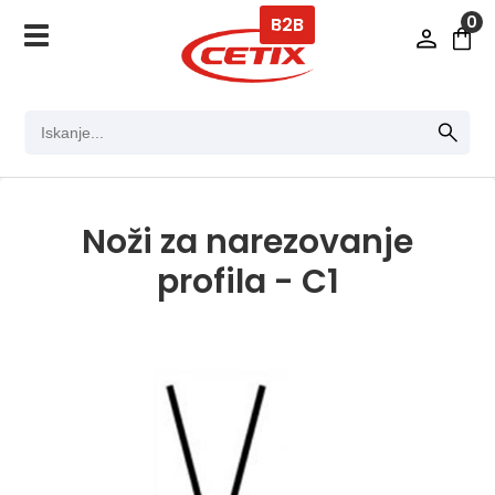
0
B2B
Noži za narezovanje
profila - C1