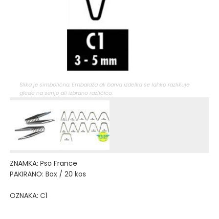
Slika je simbolična. Embalaža ali barva izdelka se lahko razlikuje
glede na serijo ali izbrano različico.
ZNAMKA: Pso France
PAKIRANO: Box / 20 kos
OZNAKA: C1