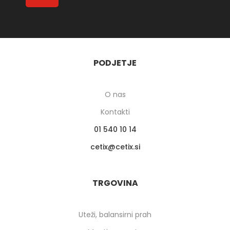
PODJETJE
O nas
Kontakti
01 540 10 14
cetix
cetix.si
TRGOVINA
Uteži, balansirni prah