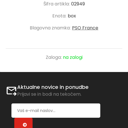
Šifra artikla:
02949
Enota:
box
Blagovna znamka:
PSO France
Zaloga:
na zalogi
Aktualne novice in ponudbe
Prijavi se in bodi na tekočem.