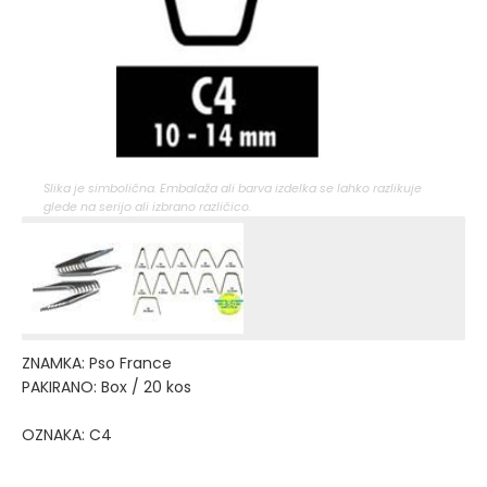
Slika je simbolična. Embalaža ali barva izdelka se lahko razlikuje
glede na serijo ali izbrano različico.
ZNAMKA: Pso France
PAKIRANO: Box / 20 kos
OZNAKA: C4