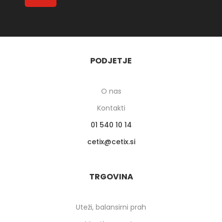
PODJETJE
O nas
Kontakti
01 540 10 14
cetix
cetix.si
TRGOVINA
Uteži, balansirni prah