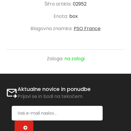
Šifra artikla:
02952
Enota:
box
Blagovna znamka:
PSO France
Zaloga:
na zalogi
Aktualne novice in ponudbe
Prijavi se in bodi na tekočem.