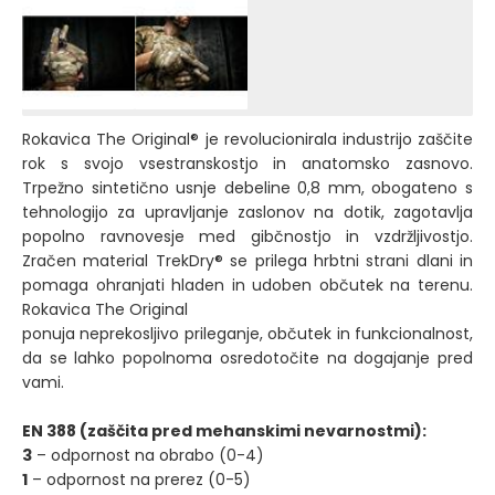
Rokavica The Original® je revolucionirala industrijo zaščite
rok s svojo vsestranskostjo in anatomsko zasnovo.
Trpežno sintetično usnje debeline 0,8 mm, obogateno s
tehnologijo za upravljanje zaslonov na dotik, zagotavlja
popolno ravnovesje med gibčnostjo in vzdržljivostjo.
Zračen material TrekDry® se prilega hrbtni strani dlani in
pomaga ohranjati hladen in udoben občutek na terenu.
Rokavica The Original
ponuja neprekosljivo prileganje, občutek in funkcionalnost,
da se lahko popolnoma osredotočite na dogajanje pred
vami.
EN 388 (zaščita pred mehanskimi nevarnostmi):
3
– odpornost na obrabo (0-4)
1
– odpornost na prerez (0-5)