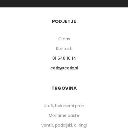
PODJETJE
O nas
Kontakti
01 540 10 14
cetix
cetix.si
TRGOVINA
Uteži, balansirni prah
Montirne paste
Ventili, podaljški, o-ringi