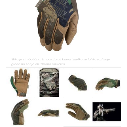
Slika je simbolična. Embalaža ali barva izdelka se lahko razlikuje
glede na serijo ali izbrano različico.