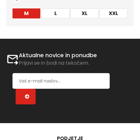
M
L
XL
XXL
Aktualne novice in ponudbe
Prijavi se in bodi na tekočem.
PODJETJE