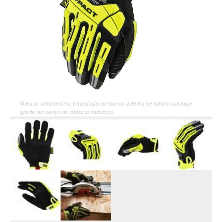
Slika je simbolična. Embalaža ali barva izdelka se lahko razlikuje
glede na serijo ali izbrano različico.