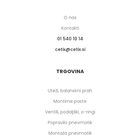
O nas
Kontakti
01 540 10 14
cetix
cetix.si
TRGOVINA
Uteži, balansirni prah
Montirne paste
Ventili, podaljški, o-ringi
Popravilo pnevmatik
Montaža pnevmatik