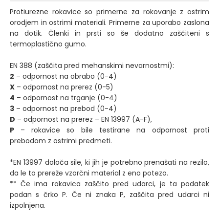
Protiurezne rokavice so primerne za rokovanje z ostrim
orodjem in ostrimi materiali. Primerne za uporabo zaslona
na dotik. Členki in prsti so še dodatno zaščiteni s
termoplastično gumo.
EN 388 (zaščita pred mehanskimi nevarnostmi):
2
– odpornost na obrabo (0-4)
X
– odpornost na prerez (0-5)
4
– odpornost na trganje (0-4)
3
– odpornost na prebod (0-4)
D
– odpornost na prerez – EN 13997 (A-F),
P
–
rokavice so bile testirane na odpornost proti
prebodom z ostrimi predmeti.
*EN 13997 določa sile, ki jih je potrebno prenašati na rezilo,
da le to prereže vzorčni material z eno potezo.
** Če ima rokavica zaščito pred udarci, je ta podatek
podan s črko P. Če ni znaka P, zaščita pred udarci ni
izpolnjena.