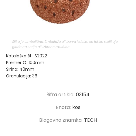
Slika je simbolična. Embalaža ali barva izdelka se lahko razlikuje
glede na serijo ali izbrano različico.
Kataloška št.: S2022
Premer O: 100mm
Širina: 40mm
Granulacija: 36
Šifra artikla:
03154
Enota:
kos
Blagovna znamka:
TECH