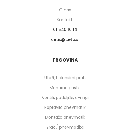
O nas
Kontakti
01 540 10 14
cetix
cetix.si
TRGOVINA
Uteži, balansirni prah
Montirne paste
Ventili, podaljški, o-ringi
Popravilo pnevmatik
Montaža pnevmatik
Zrak / pnevmatika