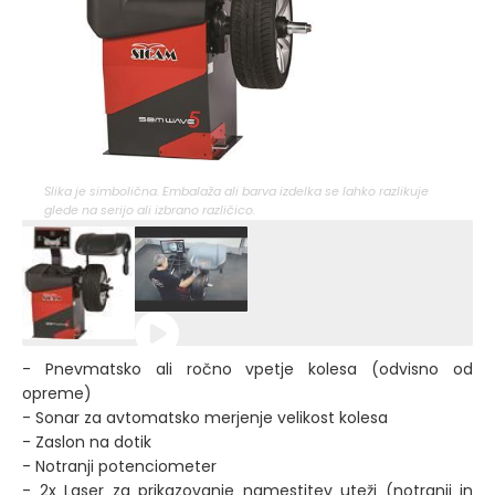
Slika je simbolična. Embalaža ali barva izdelka se lahko razlikuje
glede na serijo ali izbrano različico.
- Pnevmatsko ali ročno vpetje kolesa (odvisno od
opreme)
- Sonar za avtomatsko merjenje velikost kolesa
- Zaslon na dotik
- Notranji potenciometer
- 2x Laser za prikazovanje namestitev uteži (notranji in