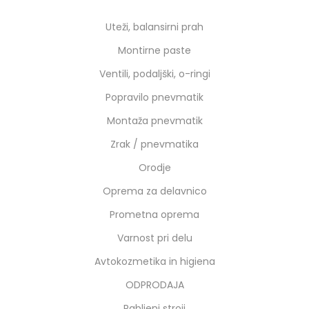
Uteži, balansirni prah
Montirne paste
Ventili, podaljški, o-ringi
Popravilo pnevmatik
Montaža pnevmatik
Zrak / pnevmatika
Orodje
Oprema za delavnico
Prometna oprema
Varnost pri delu
Avtokozmetika in higiena
ODPRODAJA
Rabljeni stroji