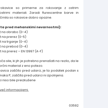
 rokavice so primerne za rokovanje z ostrim
strimi materiali. Zaradi flurescentne barve in
 črnila so rokavice dobro opazne.
čita pred mehanskimi nevarnostmi):
t na obrabo (0-4)
 na prerez (0-5)
 na trganje (0-4)
t na prebod (0-4)
 na prerez – EN 13997 (A-F)
ča sile, ki jih je potrebno prenašati na rezilo, da le
orčni material z eno potezo.
avica zaščito pred udarci, je ta podatek podan s
znaka P, zaščita pred udarci ni izpolnjena.
ki niso bile preizkušene
 več informacijami.
03592