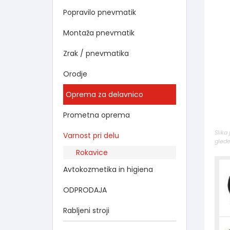
Popravilo pnevmatik
Montaža pnevmatik
Zrak / pnevmatika
Orodje
Oprema za delavnico
Prometna oprema
Slika
Varnost pri delu
glede
Rokavice
Avtokozmetika in higiena
ODPRODAJA
Rabljeni stroji