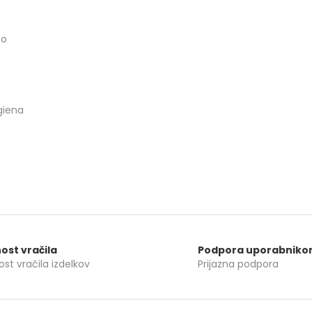
co
giena
ost vračila
Podpora uporabnik
st vračila izdelkov
Prijazna podpora