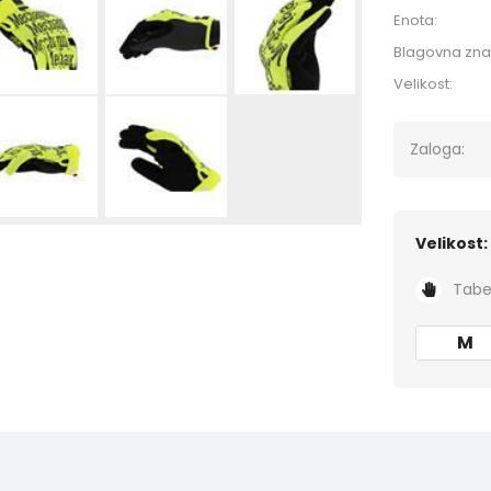
Enota:
Blagovna zn
Velikost:
Zaloga:
Velikost:
Tabel
M