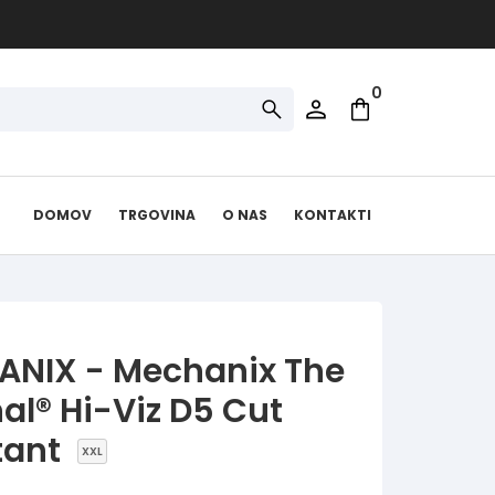
0
DOMOV
TRGOVINA
O NAS
KONTAKTI
NIX - Mechanix The
nal® Hi-Viz D5 Cut
tant
XXL