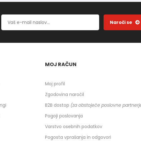
MOJ RAČUN
h
Moj profil
Zgodovina naročil
ingi
B2B dostop
(za obstoječe poslovne partnerj
k
Pogoji poslovanja
Varstvo osebnih podatkov
Pogosta vprašanja in odgovori