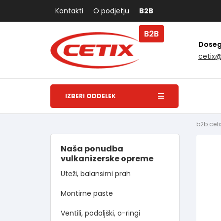
Kontakti
O podjetju
B2B
B2B
Dosegl
cetix
IZBERI ODDELEK
b2b.ceti
Naša ponudba
vulkanizerske opreme
Uteži, balansirni prah
Montirne paste
Ventili, podaljški, o-ringi