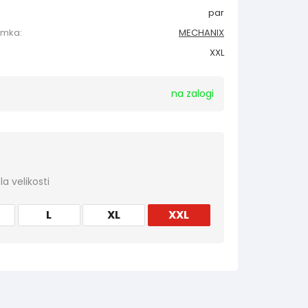
par
amka:
MECHANIX
XXL
na zalogi
a velikosti
L
XL
XXL