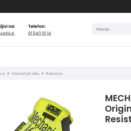
jivi na:
Telefon:
cetix.si
01 540 10 14
x.si
Varnost pri delu
Rokavice
MECHA
Origi
Resis