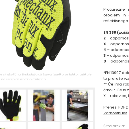
Protiurezne
orodjem in o
reflektivnega
EN 388 (zaš
2
– odpornos
X
– odpornost
4
– odpornost
3
– odpornos
D
– odpornost
*EN 13997 dolo
 je simbolična. Embalaža ali barva izdelka se lahko razlikuje
to prereže vz
 na serijo ali izbrano različico.
** Če ima rok
črko P. Če ni 
X = rokavice, 
Prenesi PDF z
Varnostni list
Šifra artikla: