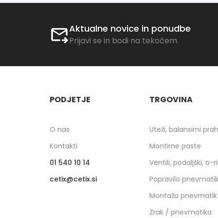
Aktualne novice in ponudbe
Prijavi se in bodi na tekočem.
PODJETJE
TRGOVINA
O nas
Uteži, balansirni pra
Kontakti
Montirne paste
01 540 10 14
Ventili, podaljški, o-r
cetix
cetix.si
Popravilo pnevmati
Montaža pnevmatik
Zrak / pnevmatika