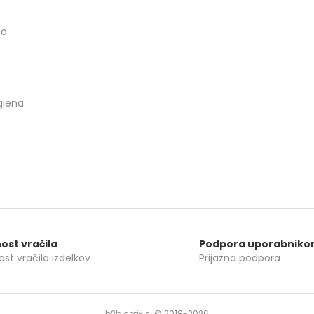
co
giena
ost vračila
Podpora uporabnik
st vračila izdelkov
Prijazna podpora
b2b.cetix.si © 2018-2026