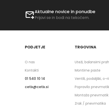
Aktualne novice in ponudbe
Prijavi se in bodi na tekočem.
PODJETJE
TRGOVINA
O nas
Uteži, balansirni pra
Kontakti
Montirne paste
01 540 10 14
Ventili, podaljški, o-r
cetix
cetix.si
Popravilo pnevmati
Montaža pnevmatik
Zrak / pnevmatika