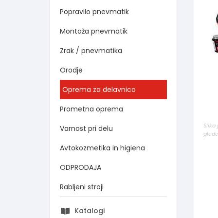
Popravilo pnevmatik
Montaža pnevmatik
Zrak / pnevmatika
Orodje
Oprema za delavnico
Prometna oprema
Slika
Varnost pri delu
glede
Avtokozmetika in higiena
ODPRODAJA
Rabljeni stroji
Katalogi