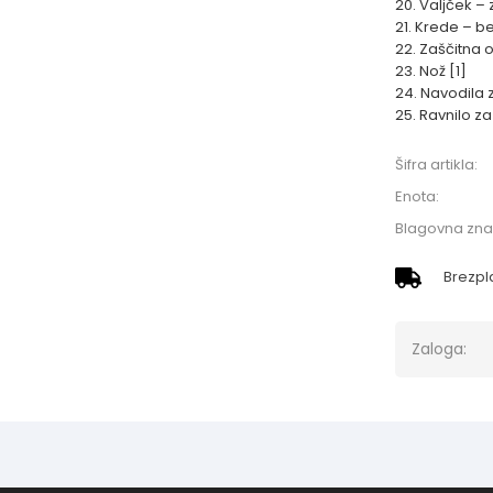
20. Valjček – 
21. Krede – be
22. Zaščitna o
23. Nož [1]
24. Navodila 
25. Ravnilo za
Šifra artikla:
Enota:
Blagovna zn
Brezpl
Zaloga: