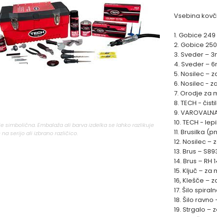
Vsebina kovč
1. Gobice 249
2. Gobice 250
3. Sveder – 3
4. Sveder – 6
5. Nosilec – 
6. Nosilec - 
7. Orodje za 
8. TECH - čist
9. VAROVALNA 
10. TECH - lep
 je simbolična. Embalaža ali barva izdelka se lahko razlikuje
11. Brusilka (
 na serijo ali izbrano različico.
12. Nosilec – 
13. Brus – S893
14. Brus – RH 1
15. Ključ – za
16, Klešče – z
17. Šilo spiral
18. Šilo ravno
19. Strgalo – z