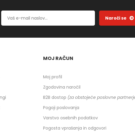
MOJ RAČUN
h
Moj profil
Zgodovina naročil
ingi
B2B dostop
(za obstoječe poslovne partnerj
k
Pogoji poslovanja
Varstvo osebnih podatkov
Pogosta vprašanja in odgovori