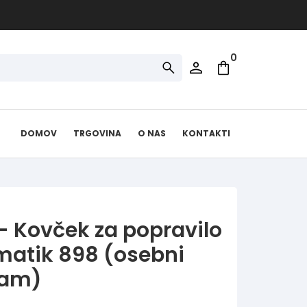
0
DOMOV
TRGOVINA
O NAS
KONTAKTI
- Kovček za popravilo
atik 898 (osebni
ram)