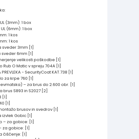
ka:
 UL (3mm): 1 box
 UL (6mm): 1 box
mm: 1 kos
mm: 1 kos
za sveder 3mm [1]
za sveder 6mm [1]
merjenje velikosti poškodbe [1]
ilo Rub O Matic v spreju 704A [1]
PREVLEKA - SecurityCoat KAT.738 [1]
ilo za krpe 760 [1]
pnevmatska) – za brus do 2.600 obr. [1]
za brus S893 in S2027 [2]
 [1]
40 [1]
 montažo brusov in svedrov [1]
a izvlek Gobic [1]
no – za gobice: [1]
 – za gobice: [1]
a čiščenje: [1]