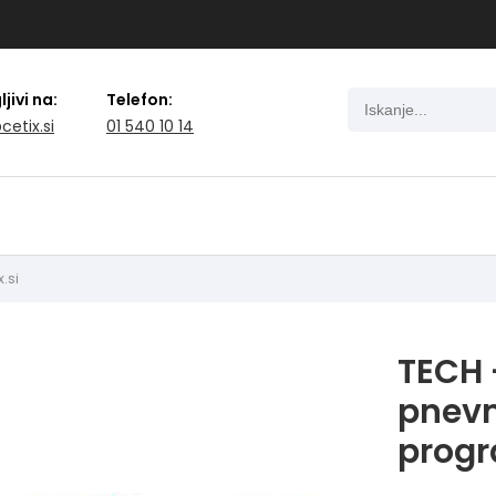
jivi na:
Telefon:
cetix.si
01 540 10 14
x.si
TECH 
pnevm
prog