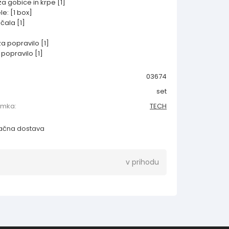
za gobice in krpe [1]
le: [1 box]
čala [1]
za popravilo [1]
 popravilo [1]
03674
set
amka:
TECH
ačna dostava
v prihodu