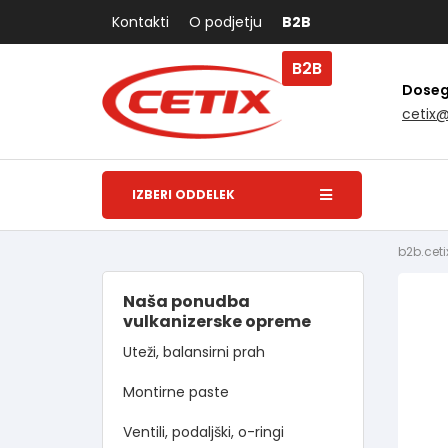
Kontakti
O podjetju
B2B
B2B
Dosegl
cetix
IZBERI ODDELEK
b2b.ceti
Naša ponudba
vulkanizerske opreme
Uteži, balansirni prah
Montirne paste
Ventili, podaljški, o-ringi