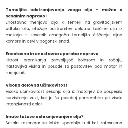
Temeljito odstranjevanje vsega olja – možno s
sesalnim napravo!
Enostavna menjava olja, ki temelji na gravitacijskem
odtoku olja, otežuje odstranitev celotne količine olja iz
motorja – sesalnik omogoča temeljito čiščenje oljne
komore in cevi v pogonski enoti.
Enostavna in enostavna uporaba naprave
Hitrost premikanja zahvaljujoč kolesom in ročaju,
nastavljiva višina in posode za postavitev pod motor in
menjalnik.
Visoka delovna učinkovitost
Visoka učinkovitost sesanja olja iz motorjev bo pospešila
servisiranje vozil, kar je še posebej pomembno pri visoki
intenzivnosti dela!
Imate težave s shranjevanjem olja?
Sesalni rezervoar se lahko uporablja tudi kot zatesnjeno