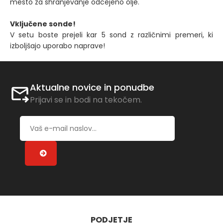
mesto za shranjevanje odcejeno olje.
Vključene sonde!
V setu boste prejeli kar 5 sond z različnimi premeri, ki
izboljšajo uporabo naprave!
Aktualne novice in ponudbe
Prijavi se in bodi na tekočem.
PODJETJE