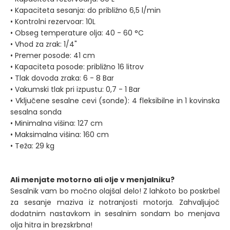
• Kapaciteta sesanja: do približno 6,5 l/min
• Kontrolni rezervoar: 10L
• Obseg temperature olja: 40 - 60 °C
• Vhod za zrak: 1/4"
• Premer posode: 41 cm
• Kapaciteta posode: približno 16 litrov
• Tlak dovoda zraka: 6 - 8 Bar
• Vakumski tlak pri izpustu: 0,7 - 1 Bar
• Vključene sesalne cevi (sonde): 4 fleksibilne in 1 kovinska
sesalna sonda
• Minimalna višina: 127 cm
• Maksimalna višina: 160 cm
• Teža: 29 kg
Ali menjate motorno ali olje v menjalniku?
Sesalnik vam bo močno olajšal delo! Z lahkoto bo poskrbel
za sesanje maziva iz notranjosti motorja. Zahvaljujoč
dodatnim nastavkom in sesalnim sondam bo menjava
olja hitra in brezskrbna!