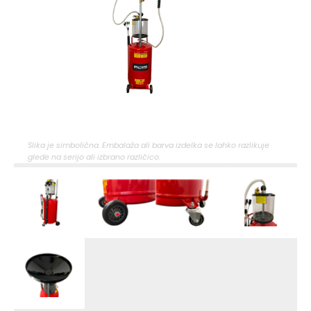
Slika je simbolična. Embalaža ali barva izdelka se lahko razlikuje
glede na serijo ali izbrano različico.