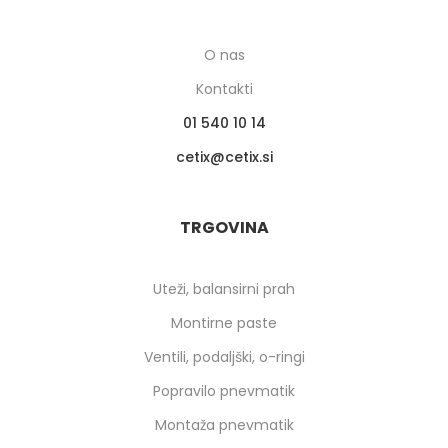
O nas
Kontakti
01 540 10 14
cetix
cetix.si
TRGOVINA
Uteži, balansirni prah
Montirne paste
Ventili, podaljški, o-ringi
Popravilo pnevmatik
Montaža pnevmatik