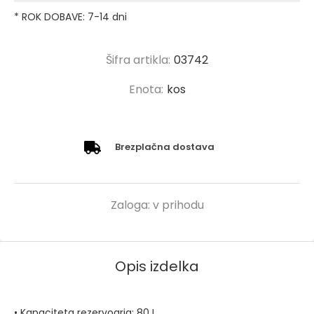
* ROK DOBAVE: 7-14 dni
Šifra artikla:
03742
Enota:
kos
Brezplačna dostava
Zaloga:
v prihodu
Opis izdelka
• Kapaciteta rezervoarja: 80 L