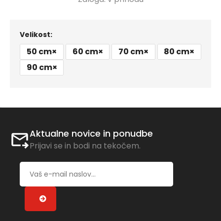
Velikost:
50 cm
×
60 cm
×
70 cm
×
80 cm
×
90 cm
×
Aktualne novice in ponudbe
Prijavi se in bodi na tekočem.