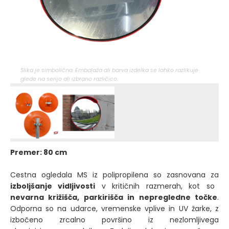
Slika je simbolična. Embalaža ali barva izdelka se lahko razlikuje
glede na serijo ali izbrano različico.
Premer: 80 cm
Cestna ogledala MS iz polipropilena so zasnovana za
izboljšanje vidljivosti
v kritičnih razmerah, kot so
nevarna križišča, parkirišča in nepregledne točke
.
Odporna so na udarce, vremenske vplive in UV žarke, z
izbočeno zrcalno površino iz nezlomljivega