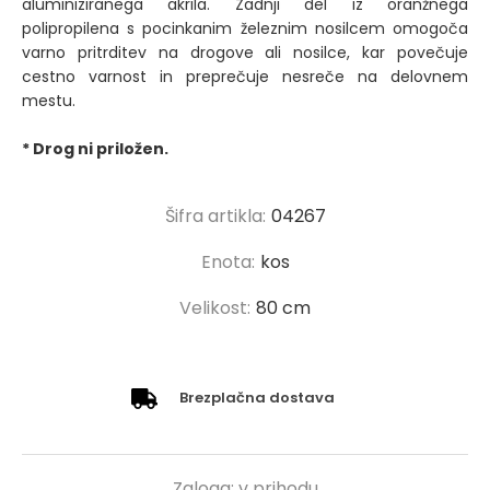
aluminiziranega akrila. Zadnji del iz oranžnega
polipropilena s pocinkanim železnim nosilcem omogoča
varno pritrditev na drogove ali nosilce, kar povečuje
cestno varnost in preprečuje nesreče na delovnem
mestu.
* Drog ni priložen.
Šifra artikla:
04267
Enota:
kos
Velikost:
80 cm
Brezplačna dostava
Zaloga:
v prihodu