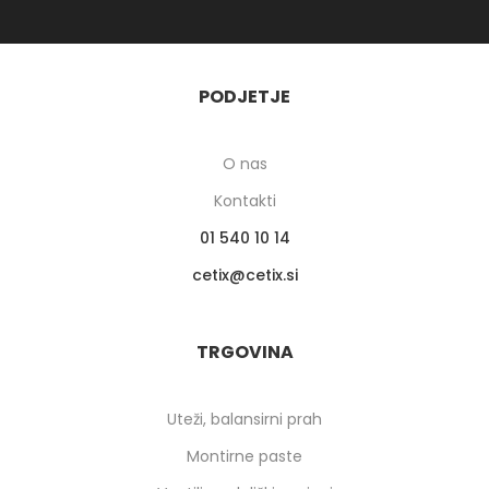
PODJETJE
O nas
Kontakti
01 540 10 14
cetix
cetix.si
TRGOVINA
Uteži, balansirni prah
Montirne paste