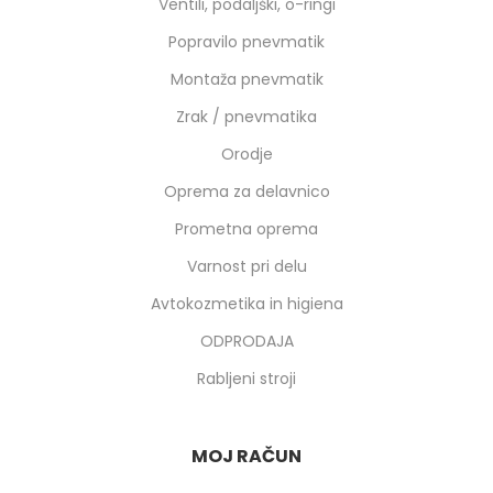
Ventili, podaljški, o-ringi
Popravilo pnevmatik
Montaža pnevmatik
Zrak / pnevmatika
Orodje
Oprema za delavnico
Prometna oprema
Varnost pri delu
Avtokozmetika in higiena
ODPRODAJA
Rabljeni stroji
MOJ RAČUN