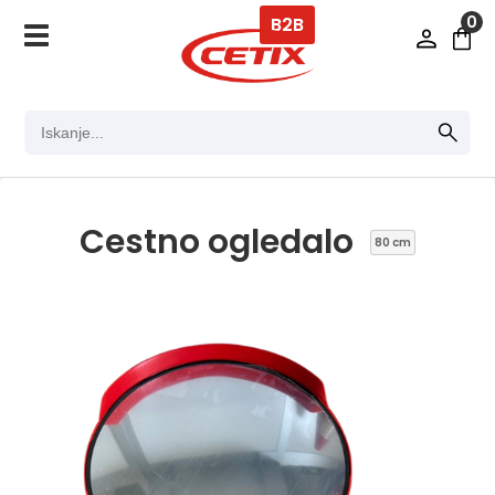
0
B2B
Cestno ogledalo
80 cm