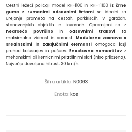
Cestni ležeči policaji model RH-1100 in RH-T1100
iz črne
gume z rumenimi odsevnimi črtami
so idealni za
urejanje prometa na cestah, parkiriščih, v garažah,
stanovanjskih objektih in tovarnah. Opremljeni so z
nedrsečo površino
in
odsevnimi trakovi
za
maksimalno vidnost in varnost.
Modularna zasnova s
sredinskimi in zaključnimi elementi
omogoča lažji
prehod kolesarjev in pešcev.
Enostavna namestitev
z
mehanskimi ali kemičnimi pritrdilnimi sidri (niso priložena).
Največja dovoljena hitrost: 30 km/h.
Šifra artikla:
N0063
Enota:
kos