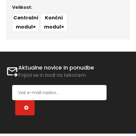
Velikost:
Centralni
Končni
modul
×
modul
×
Aktualne novice in ponudbe
Prijavi se in bodi na tekočem.