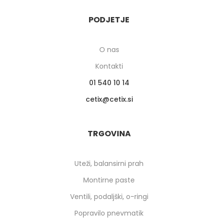
PODJETJE
O nas
Kontakti
01 540 10 14
cetix
cetix.si
TRGOVINA
Uteži, balansirni prah
Montirne paste
Ventili, podaljški, o-ringi
Popravilo pnevmatik