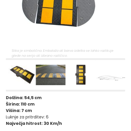
Slika je simbolična. Embalaža ali barva izdelka se lahko razlikuje
glede na serijo ali izbrano različico.
Dolžina: 54,5 cm
Širina: 110 cm
Višina: 7 cm
Luknje za pritrditev: 6
Največja hitrost: 30 Km/h