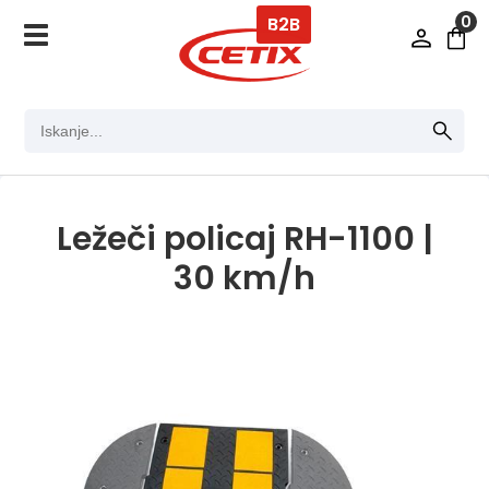
0
B2B
Ležeči policaj RH-1100 |
30 km/h