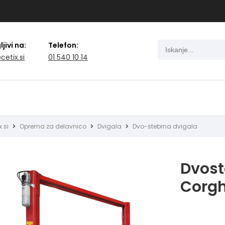
jivi na:
Telefon:
cetix.si
01 540 10 14
x.si
Oprema za delavnico
Dvigala
Dvo-stebrna dvigala
Dvost
Corgh