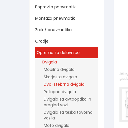
Popravilo pnevmatik
Montaža pnevmatik
Zrak / pnevmatika
Orodje
Oprema za delavnico
Dvigala
Mobilna dvigala
Slika
Škarjasta dvigala
glede
Dvo-stebrna dvigala
Potopna dvigala
Dvigala za avtooptiko in
pregled vozil
Dvigala za težka tovorna
vozila
Moto dvigala