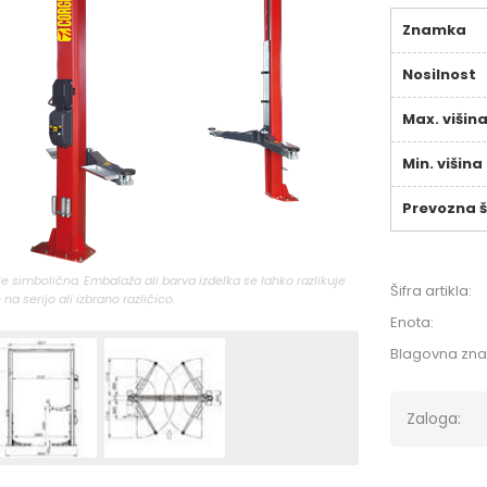
Znamka
Nosilnost
Max. višin
Min. višina
Prevozna š
 je simbolična. Embalaža ali barva izdelka se lahko razlikuje
Šifra artikla:
 na serijo ali izbrano različico.
Enota:
Blagovna zn
Zaloga: