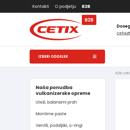
Kontakti
O podjetju
B2B
B2B
Dosegl
cetix
IZBERI ODDELEK
b2b.ceti
Naša ponudba
vulkanizerske opreme
Uteži, balansirni prah
Montirne paste
Ventili, podaljški, o-ringi