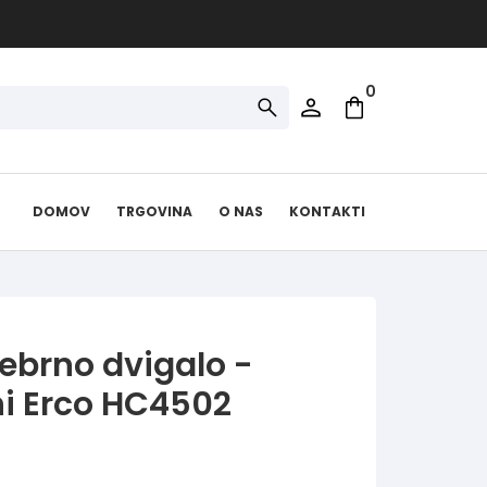
0
DOMOV
TRGOVINA
O NAS
KONTAKTI
ebrno dvigalo -
i Erco HC4502