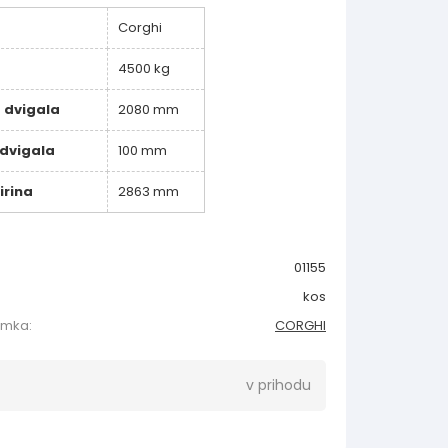
Corghi
4500 kg
a dvigala
2080 mm
 dvigala
100 mm
irina
2863 mm
01155
kos
amka:
CORGHI
v prihodu