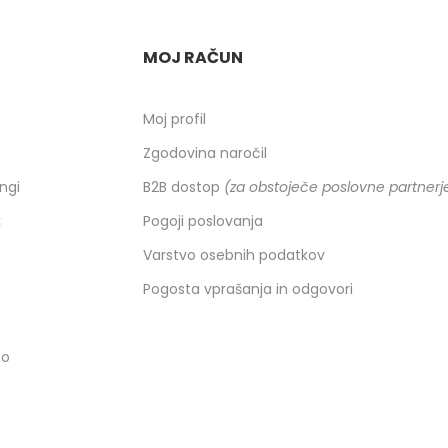
MOJ RAČUN
h
Moj profil
Zgodovina naročil
ingi
B2B dostop
(za obstoječe poslovne partnerj
k
Pogoji poslovanja
Varstvo osebnih podatkov
Pogosta vprašanja in odgovori
co