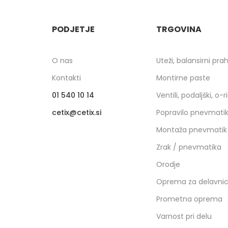
PODJETJE
TRGOVINA
O nas
Uteži, balansirni pra
Kontakti
Montirne paste
01 540 10 14
Ventili, podaljški, o-r
cetix
cetix.si
Popravilo pnevmati
Montaža pnevmatik
Zrak / pnevmatika
Orodje
Oprema za delavni
Prometna oprema
Varnost pri delu