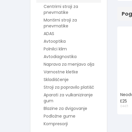
Centrirni stroji za
pnevmatike
Pog
Montirni stroji za
pnevmatike
ADAS
Avtooptika
Polnilci klim
Avtodiagnostika
Naprava za menjavo olja
Varnostne kletke
Skladiščenje
Stroji za popravilo platišč
Neodv
Aparati za vulkaniziranje
gum
E25
04471
Blazine za dvigovanje
Podložne gume
Kompresorji