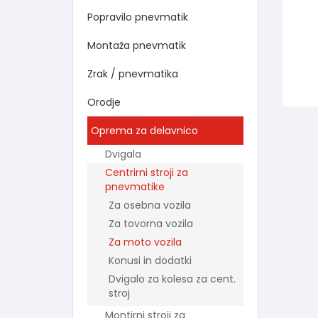
Popravilo pnevmatik
Montaža pnevmatik
Zrak / pnevmatika
Orodje
Oprema za delavnico
Dvigala
Centrirni stroji za
pnevmatike
Za osebna vozila
Za tovorna vozila
Za moto vozila
Konusi in dodatki
Dvigalo za kolesa za cent.
stroj
Montirni stroji za