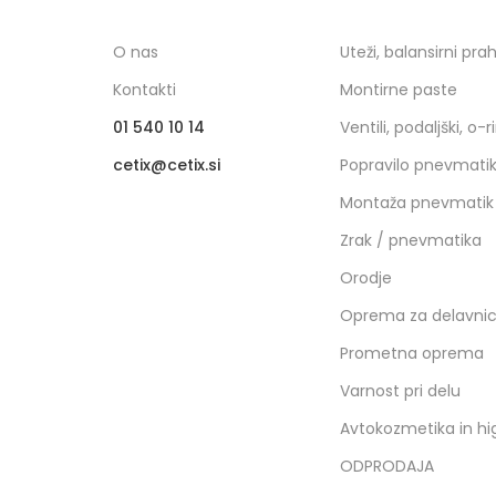
O nas
Uteži, balansirni pra
Kontakti
Montirne paste
01 540 10 14
Ventili, podaljški, o-r
cetix
cetix.si
Popravilo pnevmati
Montaža pnevmatik
Zrak / pnevmatika
Orodje
Oprema za delavni
Prometna oprema
Varnost pri delu
Avtokozmetika in hi
ODPRODAJA