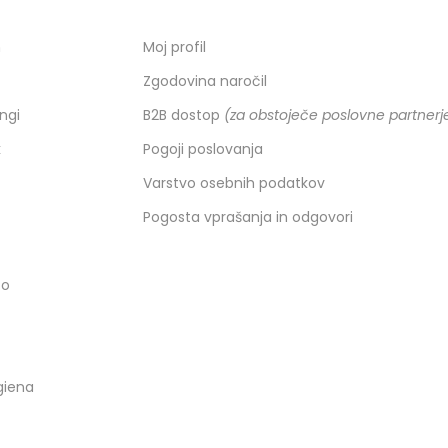
h
Moj profil
Zgodovina naročil
ingi
B2B dostop
(za obstoječe poslovne partnerj
k
Pogoji poslovanja
Varstvo osebnih podatkov
Pogosta vprašanja in odgovori
co
giena