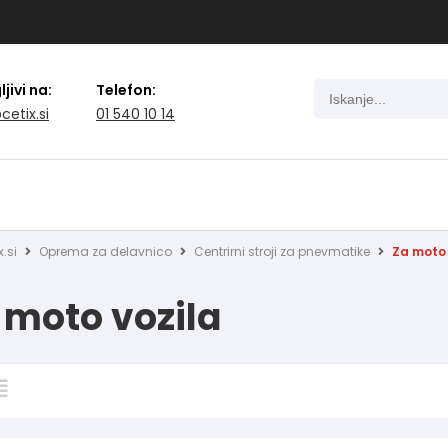
jivi na:
Telefon:
cetix.si
01 540 10 14
x.si
Oprema za delavnico
Centrirni stroji za pnevmatike
Za moto 
 moto vozila