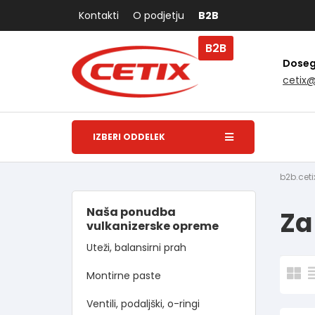
Kontakti
O podjetju
B2B
B2B
Dosegl
cetix
IZBERI ODDELEK
b2b.ceti
Naša ponudba
Za
vulkanizerske opreme
Uteži, balansirni prah
Montirne paste
Ventili, podaljški, o-ringi