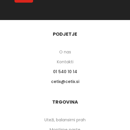
PODJETJE
O nas
Kontakti
01 540 10 14
cetix
cetix.si
TRGOVINA
Uteži, balansirni prah
Montirne paste