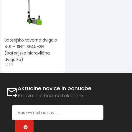
Baterijsko tovorno dvigalo
40t – SNIT SE40-2EL
(baterijska hidravlična
dvigalka)
02871
Aktualne novice in ponudbe
Prijavi se in bodi na tekočem.