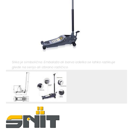
Slika je simbolična. Embalaža ali barva izdelka se lahko razlikuje
glede na serijo ali izbrano različico.