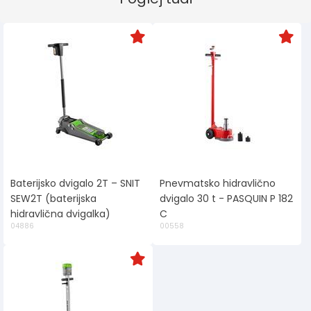
Baterijsko dvigalo 2T – SNIT
Pnevmatsko hidravlično
SEW2T (baterijska
dvigalo 30 t - PASQUIN P 182
hidravlična dvigalka)
C
04886
00558