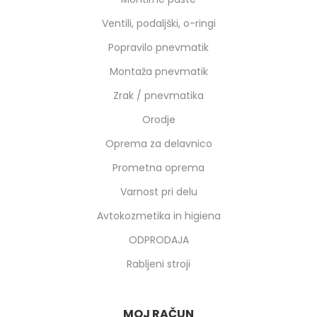
Ventili, podaljški, o-ringi
Popravilo pnevmatik
Montaža pnevmatik
Zrak / pnevmatika
Orodje
Oprema za delavnico
Prometna oprema
Varnost pri delu
Avtokozmetika in higiena
ODPRODAJA
Rabljeni stroji
MOJ RAČUN