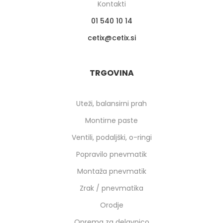
Kontakti
01 540 10 14
cetix
cetix.si
TRGOVINA
Uteži, balansirni prah
Montirne paste
Ventili, podaljški, o-ringi
Popravilo pnevmatik
Montaža pnevmatik
Zrak / pnevmatika
Orodje
Oprema za delavnico