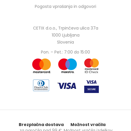
Pogosta vprašanja in odgovori
CETIX d.o.o., Trpinčeva ulica 37a
1000 Ljubljana
Slovenia
Pon. – Pet.: 7:00 do 15:00
Brezplačna dostava
Možnost vračila
za naročila nad
99 €
.
Možnost vračila izdelkov