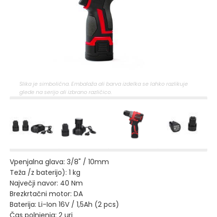
Slika je simbolična. Embalaža ali barva izdelka se lahko razlikuje
glede na serijo ali izbrano različico.
Vpenjalna glava: 3/8" / 10mm
Teža /z baterijo): 1 kg
Največji navor: 40 Nm
Brezkrtačni motor: DA
Baterija: Li-Ion 16V / 1,5Ah (2 pcs)
Čas polnjenja: 2 uri