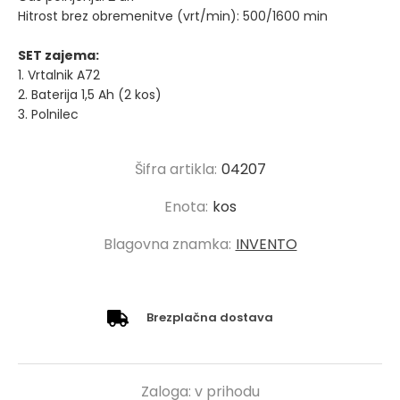
Hitrost brez obremenitve (vrt/min): 500/1600 min
SET zajema:
1. Vrtalnik A72
2. Baterija 1,5 Ah (2 kos)
3. Polnilec
Šifra artikla:
04207
Enota:
kos
Blagovna znamka:
INVENTO
Brezplačna dostava
Zaloga:
v prihodu