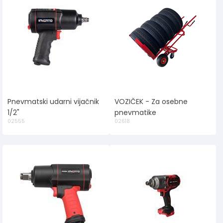
Pnevmatski udarni vijačnik
VOZIČEK - Za osebne
1/2"
pnevmatike
02555
02618