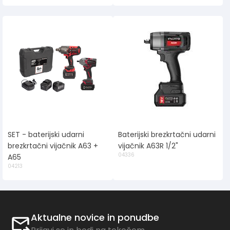
SET - baterijski udarni
Baterijski brezkrtačni udarni
brezkrtačni vijačnik A63 +
vijačnik A63R 1/2"
04336
A65
04213
Aktualne novice in ponudbe