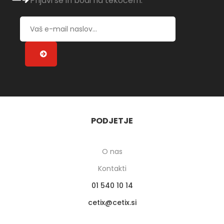
Prijavi se in bodi na tekočem.
PODJETJE
O nas
Kontakti
01 540 10 14
cetix
cetix.si