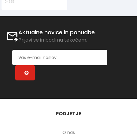
04653
Aktualne novice in ponudbe
Prijavi se in bodi na tekočem.
PODJETJE
O nas