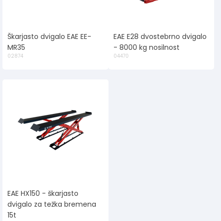
Škarjasto dvigalo EAE EE-
EAE E28 dvostebrno dvigalo
MR35
- 8000 kg nosilnost
02874
04470
EAE HX150 - škarjasto
dvigalo za težka bremena
15t