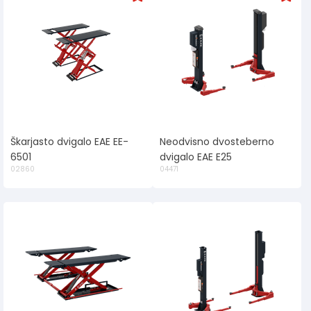
Škarjasto dvigalo EAE EE-
Neodvisno dvosteberno
6501
dvigalo EAE E25
02860
04471