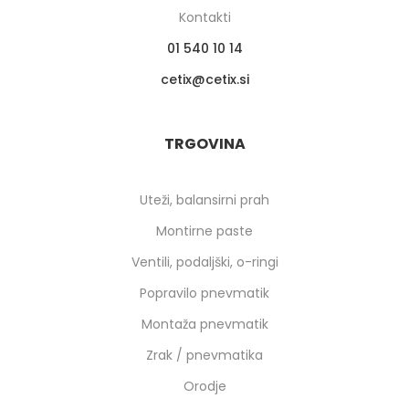
Kontakti
01 540 10 14
cetix
cetix.si
TRGOVINA
Uteži, balansirni prah
Montirne paste
Ventili, podaljški, o-ringi
Popravilo pnevmatik
Montaža pnevmatik
Zrak / pnevmatika
Orodje